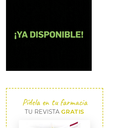
Pídela en tu farmacia
TU REVISTA
GRATIS