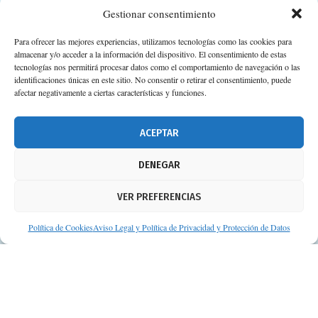
Gestionar consentimiento
Para ofrecer las mejores experiencias, utilizamos tecnologías como las cookies para
almacenar y/o acceder a la información del dispositivo. El consentimiento de estas
Calle Camino de los Descubrimientos, 11,
tecnologías nos permitirá procesar datos como el comportamiento de navegación o las
Planta 3ª 41092 – Sevilla
identificaciones únicas en este sitio. No consentir o retirar el consentimiento, puede
afectar negativamente a ciertas características y funciones.
674 02 62 03
info@consejosdetufarmaceutico.com
ACEPTAR
Aviso legal
DENEGAR
Política de cookies
VER PREFERENCIAS
Protección de datos personales
Suscripción a Newsletter
Política de Cookies
Aviso Legal y Política de Privacidad y Protección de Datos