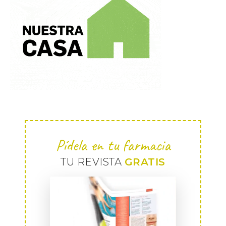
Pídela en tu farmacia
TU REVISTA
GRATIS