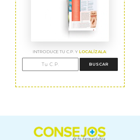
INTRODUCE TU C.P. Y
LOCALÍZALA
:
BUSCAR