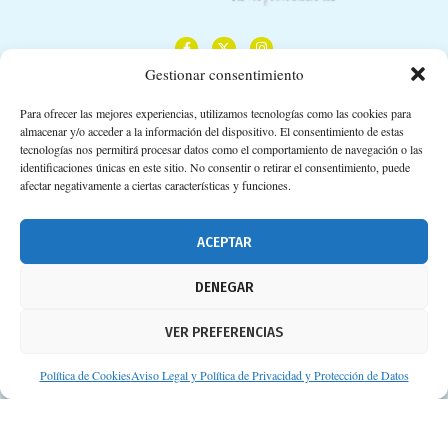
Gestionar consentimiento
Para ofrecer las mejores experiencias, utilizamos tecnologías como las cookies para
almacenar y/o acceder a la información del dispositivo. El consentimiento de estas
Calle Camino de los Descubrimientos, 11,
tecnologías nos permitirá procesar datos como el comportamiento de navegación o las
Planta 3ª 41092 – Sevilla
identificaciones únicas en este sitio. No consentir o retirar el consentimiento, puede
afectar negativamente a ciertas características y funciones.
674 02 62 03
info@consejosdetufarmaceutico.com
ACEPTAR
Aviso legal
DENEGAR
Política de cookies
VER PREFERENCIAS
Protección de datos personales
Suscripción a Newsletter
Política de Cookies
Aviso Legal y Política de Privacidad y Protección de Datos