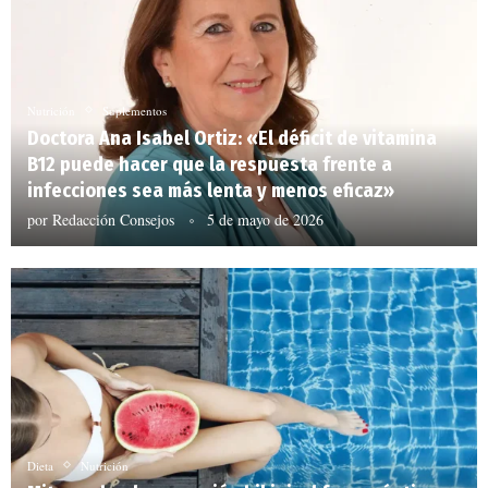
Nutrición
Suplementos
Doctora Ana Isabel Ortiz: «El déficit de vitamina
B12 puede hacer que la respuesta frente a
infecciones sea más lenta y menos eficaz»
por
Redacción Consejos
5 de mayo de 2026
Dieta
Nutrición