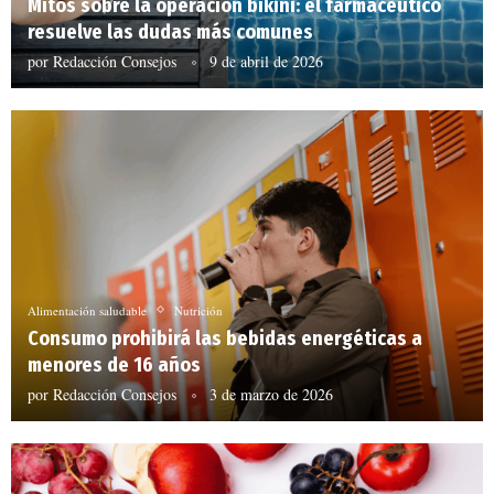
Mitos sobre la operación bikini: el farmacéutico
resuelve las dudas más comunes
por
Redacción Consejos
9 de abril de 2026
Alimentación saludable
Nutrición
Consumo prohibirá las bebidas energéticas a
menores de 16 años
por
Redacción Consejos
3 de marzo de 2026