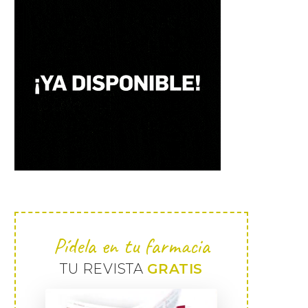
Pídela en tu farmacia
TU REVISTA
GRATIS