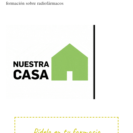
formación sobre radiofármacos
Pídela en tu farmacia