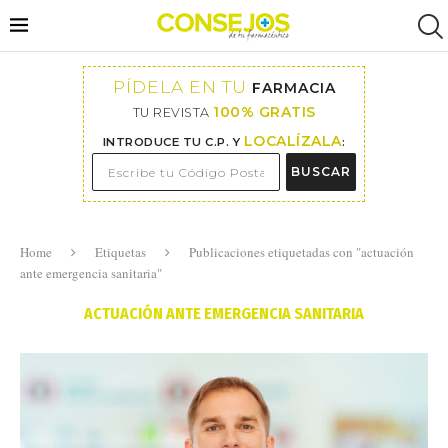
PÍDELA EN TU
FARMACIA
100% GRATIS
TU REVISTA
LOCALÍZALA
INTRODUCE TU C.P. Y
:
BUSCAR
Home
Etiquetas
Publicaciones etiquetadas con "actuación
ante emergencia sanitaria"
ACTUACIÓN ANTE EMERGENCIA SANITARIA