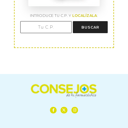
INTRODUCE TU C.P. Y
LOCALÍZALA
:
BUSCAR