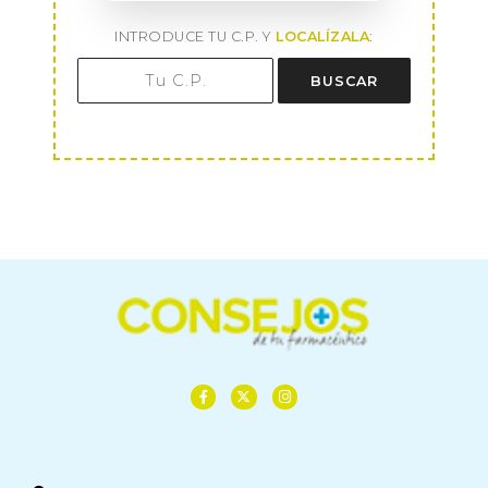
INTRODUCE TU C.P. Y
LOCALÍZALA
:
BUSCAR