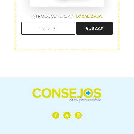
INTRODUCE TU C.P. Y
LOCALÍZALA
:
BUSCAR