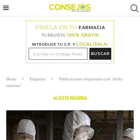
PÍDELA EN TU
FARMACIA
100% GRATIS
TU REVISTA
LOCALÍZALA
INTRODUCE TU C.P. Y
:
BUSCAR
Home
Etiquetas
Publicaciones etiquetadas con "alerta
máxima"
ALERTA MÁXIMA