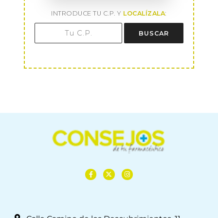
INTRODUCE TU C.P. Y
LOCALÍZALA
:
BUSCAR