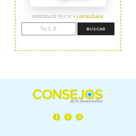
INTRODUCE TU C.P. Y
LOCALÍZALA
:
BUSCAR