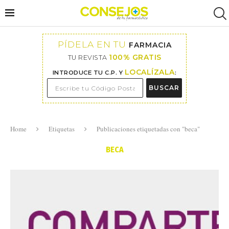
PÍDELA EN TU
FARMACIA
100% GRATIS
TU REVISTA
LOCALÍZALA
INTRODUCE TU C.P. Y
:
BUSCAR
Home
Etiquetas
Publicaciones etiquetadas con "beca"
BECA