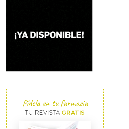
Pídela en tu farmacia
TU REVISTA
GRATIS