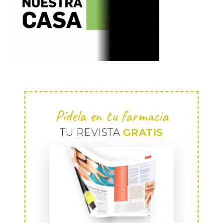
Pídela en tu farmacia
TU REVISTA
GRATIS