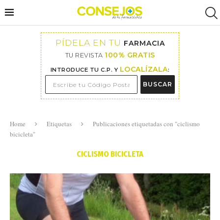
PÍDELA EN TU
FARMACIA
100% GRATIS
TU REVISTA
LOCALÍZALA
INTRODUCE TU C.P. Y
:
BUSCAR
Home
Etiquetas
Publicaciones etiquetadas con "ciclismo
bicicleta"
CICLISMO BICICLETA