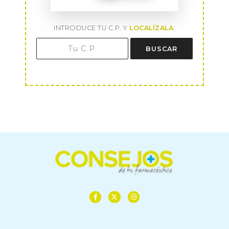
INTRODUCE TU C.P. Y
LOCALÍZALA
:
BUSCAR