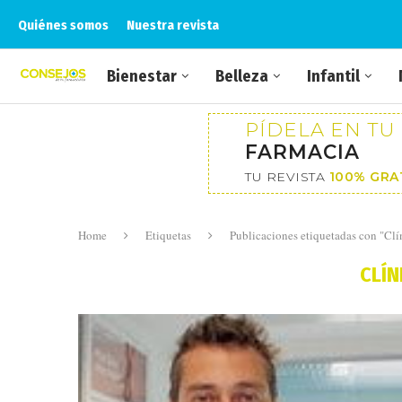
Quiénes somos
Nuestra revista
Bienestar
Belleza
Infantil
PÍDELA EN TU
FARMACIA
TU REVISTA
100% GRA
Home
Etiquetas
Publicaciones etiquetadas con "Clín
CLÍN