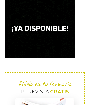
Pídela en tu farmacia
TU REVISTA
GRATIS