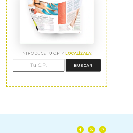
INTRODUCE TU C.P. Y
LOCALÍZALA
:
BUSCAR