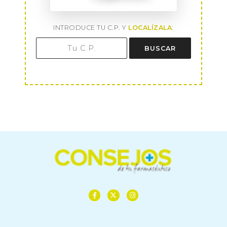
INTRODUCE TU C.P. Y
LOCALÍZALA
:
BUSCAR