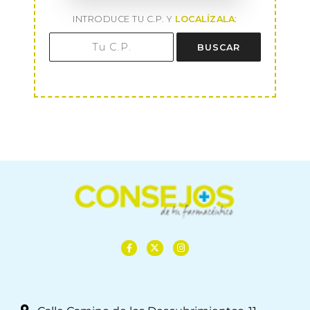
INTRODUCE TU C.P. Y
LOCALÍZALA
:
BUSCAR