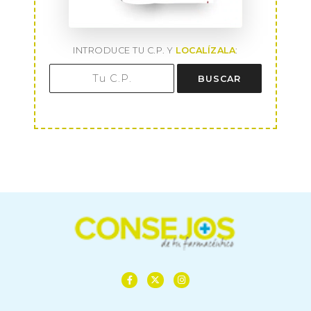
INTRODUCE TU C.P. Y
LOCALÍZALA
:
BUSCAR