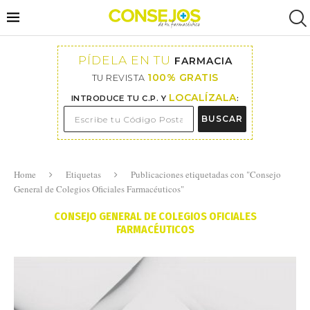
PÍDELA EN TU
FARMACIA
100% GRATIS
TU REVISTA
LOCALÍZALA
INTRODUCE TU C.P. Y
:
BUSCAR
Home
Etiquetas
Publicaciones etiquetadas con "Consejo
General de Colegios Oficiales Farmacéuticos"
CONSEJO GENERAL DE COLEGIOS OFICIALES
FARMACÉUTICOS