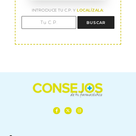
INTRODUCE TU C.P. Y
LOCALÍZALA
:
BUSCAR