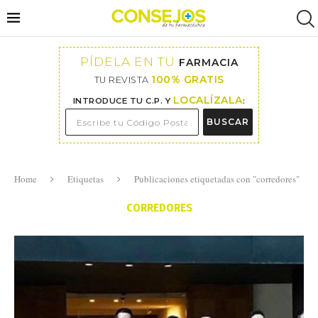
PÍDELA EN TU
FARMACIA
100% GRATIS
TU REVISTA
LOCALÍZALA
INTRODUCE TU C.P. Y
:
BUSCAR
Home
Etiquetas
Publicaciones etiquetadas con "corredores"
CORREDORES