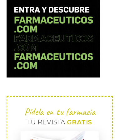
Pídela en tu farmacia
TU REVISTA
GRATIS