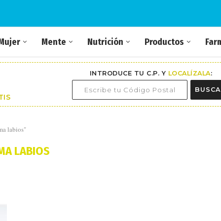
Mujer
Mente
Nutrición
Productos
Far
INTRODUCE TU C.P. Y
LOCALÍZALA
:
BUSCA
TIS
ma labios"
MA LABIOS