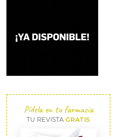
Pídela en tu farmacia
TU REVISTA
GRATIS