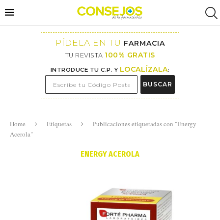
PÍDELA EN TU
FARMACIA
100% GRATIS
TU REVISTA
LOCALÍZALA
INTRODUCE TU C.P. Y
:
BUSCAR
Home
Etiquetas
Publicaciones etiquetadas con "Energy
Acerola"
ENERGY ACEROLA