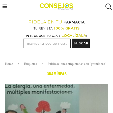
PÍDELA EN TU
FARMACIA
100% GRATIS
TU REVISTA
LOCALÍZALA
INTRODUCE TU C.P. Y
:
BUSCAR
Home
Etiquetas
Publicaciones etiquetadas con "gramíneas"
GRAMÍNEAS