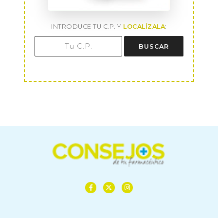
INTRODUCE TU C.P. Y
LOCALÍZALA
:
BUSCAR