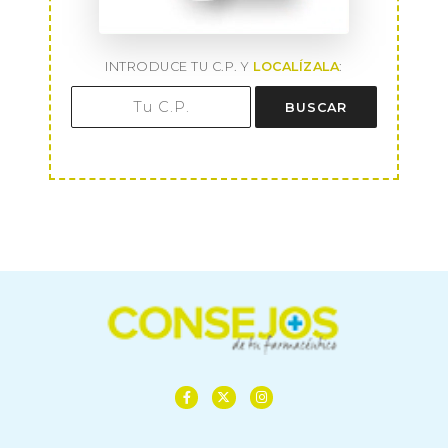
INTRODUCE TU C.P. Y
LOCALÍZALA
:
BUSCAR