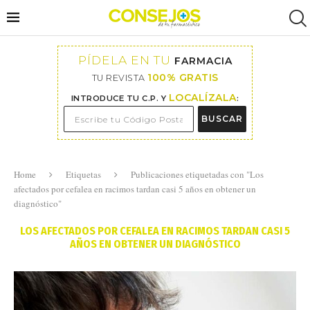
PÍDELA EN TU
FARMACIA
100% GRATIS
TU REVISTA
LOCALÍZALA
INTRODUCE TU C.P. Y
:
BUSCAR
Home
Etiquetas
Publicaciones etiquetadas con "Los
afectados por cefalea en racimos tardan casi 5 años en obtener un
diagnóstico"
LOS AFECTADOS POR CEFALEA EN RACIMOS TARDAN CASI 5
AÑOS EN OBTENER UN DIAGNÓSTICO