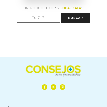
INTRODUCE TU C.P. Y
LOCALÍZALA
:
BUSCAR