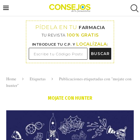
PÍDELA EN TU
FARMACIA
100% GRATIS
TU REVISTA
LOCALÍZALA
INTRODUCE TU C.P. Y
:
BUSCAR
Home
Etiquetas
Publicaciones etiquetadas con "mojate con
hunter"
MOJATE CON HUNTER