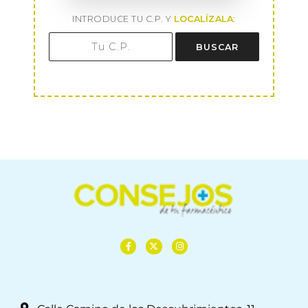
INTRODUCE TU C.P. Y
LOCALÍZALA
:
BUSCAR