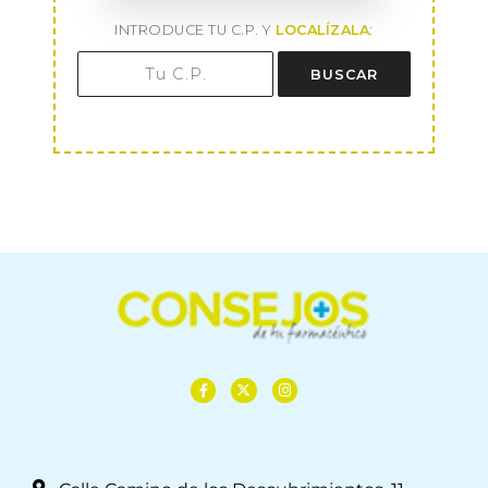
INTRODUCE TU C.P. Y
LOCALÍZALA
:
BUSCAR