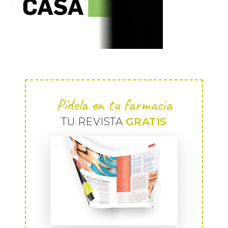
Pídela en tu farmacia
TU REVISTA
GRATIS