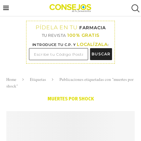
PÍDELA EN TU
FARMACIA
100% GRATIS
TU REVISTA
LOCALÍZALA
INTRODUCE TU C.P. Y
:
BUSCAR
Home
Etiquetas
Publicaciones etiquetadas con "muertes por
shock"
MUERTES POR SHOCK