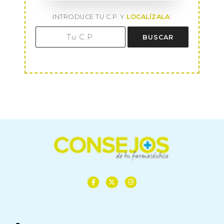
INTRODUCE TU C.P. Y
LOCALÍZALA
:
BUSCAR