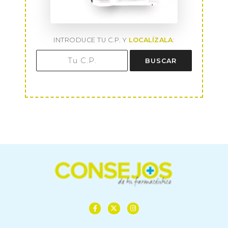
INTRODUCE TU C.P. Y
LOCALÍZALA
:
BUSCAR