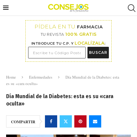
PÍDELA EN TU
FARMACIA
100% GRATIS
TU REVISTA
LOCALÍZALA
INTRODUCE TU C.P. Y
:
BUSCAR
Home
Enfermedades
Día Mundial de la Diabetes: esta
es su «cara oculta»
Día Mundial de la Diabetes: esta es su «cara
oculta»
COMPARTIR