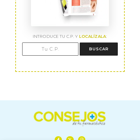
INTRODUCE TU C.P. Y
LOCALÍZALA
:
BUSCAR