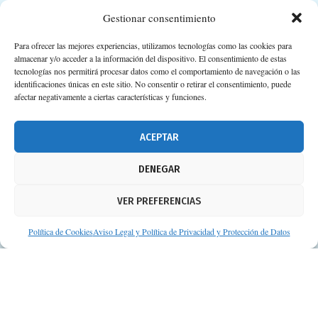
Gestionar consentimiento
Para ofrecer las mejores experiencias, utilizamos tecnologías como las cookies para
almacenar y/o acceder a la información del dispositivo. El consentimiento de estas
Calle Camino de los Descubrimientos, 11,
tecnologías nos permitirá procesar datos como el comportamiento de navegación o las
Planta 3ª 41092 – Sevilla
identificaciones únicas en este sitio. No consentir o retirar el consentimiento, puede
afectar negativamente a ciertas características y funciones.
674 02 62 03
info@consejosdetufarmaceutico.com
ACEPTAR
Aviso legal
DENEGAR
Política de cookies
VER PREFERENCIAS
Protección de datos personales
Suscripción a Newsletter
Política de Cookies
Aviso Legal y Política de Privacidad y Protección de Datos