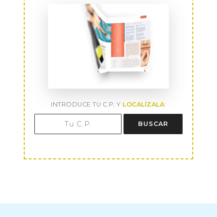
INTRODUCE TU C.P. Y
LOCALÍZALA
:
BUSCAR