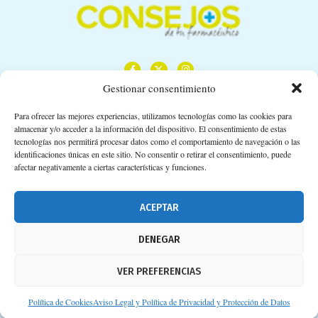
Gestionar consentimiento
Para ofrecer las mejores experiencias, utilizamos tecnologías como las cookies para
almacenar y/o acceder a la información del dispositivo. El consentimiento de estas
Calle Camino de los Descubrimientos, 11,
tecnologías nos permitirá procesar datos como el comportamiento de navegación o las
Planta 3ª 41092 – Sevilla
identificaciones únicas en este sitio. No consentir o retirar el consentimiento, puede
afectar negativamente a ciertas características y funciones.
674 02 62 03
info@consejosdetufarmaceutico.com
ACEPTAR
Aviso legal
DENEGAR
Política de cookies
VER PREFERENCIAS
Protección de datos personales
Suscripción a Newsletter
Política de Cookies
Aviso Legal y Política de Privacidad y Protección de Datos