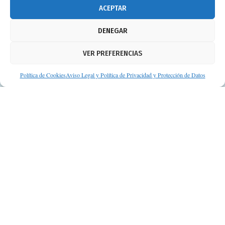
info@consejosdetufarmaceutico.com
ACEPTAR
Aviso legal
DENEGAR
Política de cookies
VER PREFERENCIAS
Protección de datos personales
Suscripción a Newsletter
Política de Cookies
Aviso Legal y Política de Privacidad y Protección de Datos