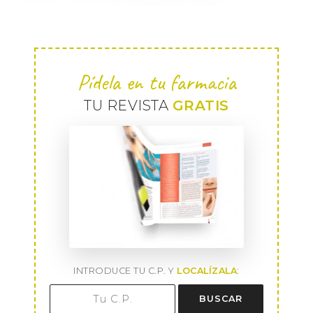
Pídela en tu farmacia
TU REVISTA
GRATIS
INTRODUCE TU C.P. Y
LOCALÍZALA
:
BUSCAR