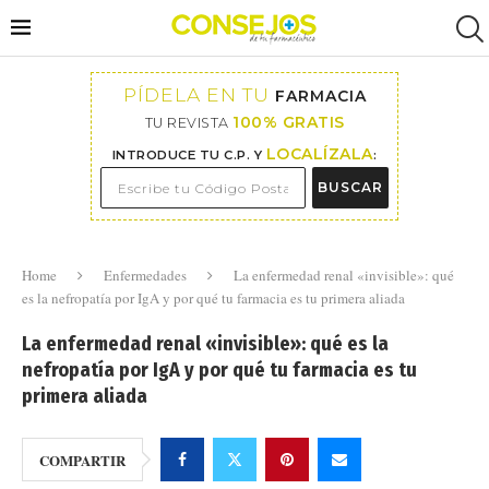
PÍDELA EN TU
FARMACIA
100% GRATIS
TU REVISTA
LOCALÍZALA
INTRODUCE TU C.P. Y
:
BUSCAR
Home
Enfermedades
La enfermedad renal «invisible»: qué
es la nefropatía por IgA y por qué tu farmacia es tu primera aliada
La enfermedad renal «invisible»: qué es la
nefropatía por IgA y por qué tu farmacia es tu
primera aliada
COMPARTIR