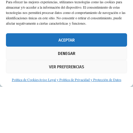
Para ofrecer las mejores experiencias, utilizamos tecnologías como las cookies para
almacenar y/o acceder a la información del dispositivo. El consentimiento de estas
Calle Camino de los Descubrimientos, 11,
tecnologías nos permitirá procesar datos como el comportamiento de navegación o las
Planta 3ª 41092 – Sevilla
identificaciones únicas en este sitio. No consentir o retirar el consentimiento, puede
afectar negativamente a ciertas características y funciones.
674 02 62 03
info@consejosdetufarmaceutico.com
ACEPTAR
Aviso legal
DENEGAR
Política de cookies
VER PREFERENCIAS
Protección de datos personales
Suscripción a Newsletter
Política de Cookies
Aviso Legal y Política de Privacidad y Protección de Datos