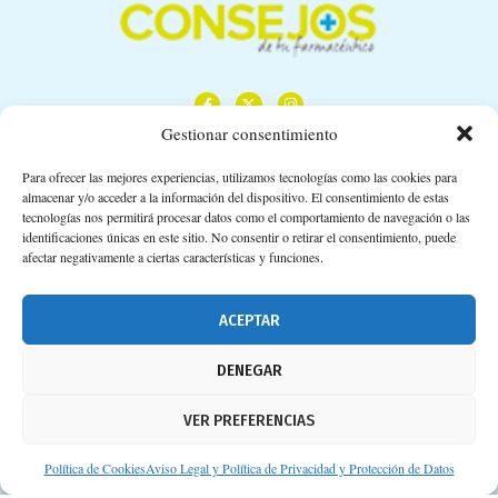
Gestionar consentimiento
Para ofrecer las mejores experiencias, utilizamos tecnologías como las cookies para
almacenar y/o acceder a la información del dispositivo. El consentimiento de estas
Calle Camino de los Descubrimientos, 11,
tecnologías nos permitirá procesar datos como el comportamiento de navegación o las
Planta 3ª 41092 – Sevilla
identificaciones únicas en este sitio. No consentir o retirar el consentimiento, puede
afectar negativamente a ciertas características y funciones.
674 02 62 03
info@consejosdetufarmaceutico.com
ACEPTAR
Aviso legal
DENEGAR
Política de cookies
VER PREFERENCIAS
Protección de datos personales
Suscripción a Newsletter
Política de Cookies
Aviso Legal y Política de Privacidad y Protección de Datos