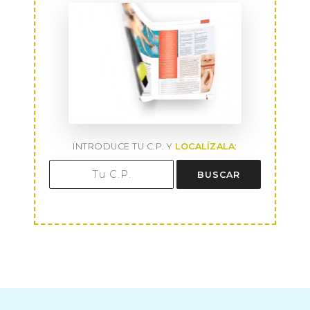
INTRODUCE TU C.P. Y
LOCALÍZALA
:
BUSCAR