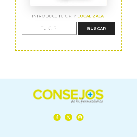
INTRODUCE TU C.P. Y
LOCALÍZALA
:
BUSCAR