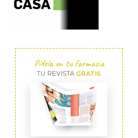
Pídela en tu farmacia
TU REVISTA
GRATIS