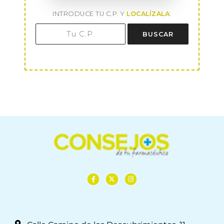
INTRODUCE TU C.P. Y
LOCALÍZALA
:
BUSCAR