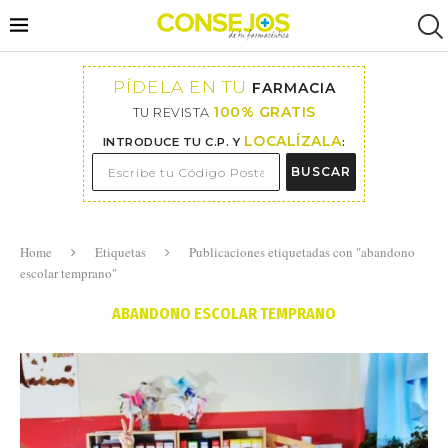
PÍDELA EN TU
FARMACIA
100% GRATIS
TU REVISTA
LOCALÍZALA
INTRODUCE TU C.P. Y
:
BUSCAR
Home
Etiquetas
Publicaciones etiquetadas con "abandono
escolar temprano"
ABANDONO ESCOLAR TEMPRANO