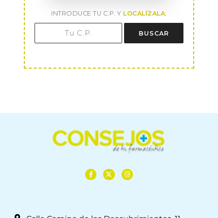
INTRODUCE TU C.P. Y
LOCALÍZALA
:
BUSCAR