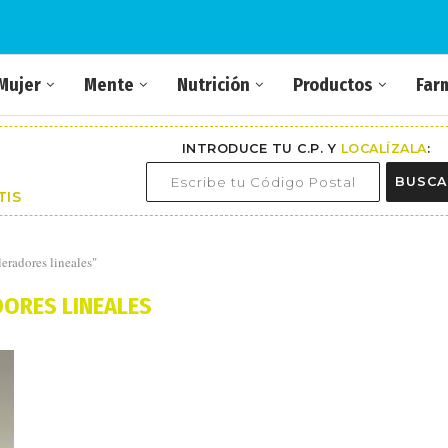
Mujer
Mente
Nutrición
Productos
Far
INTRODUCE TU C.P. Y
LOCALÍZALA
:
BUSCA
TIS
eradores lineales"
ORES LINEALES