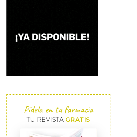
Pídela en tu farmacia
TU REVISTA
GRATIS