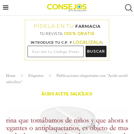
PÍDELA EN TU
FARMACIA
100% GRATIS
TU REVISTA
LOCALÍZALA
INTRODUCE TU C.P. Y
:
BUSCAR
Home
Etiquetas
Publicaciones etiquetadas con "Ácido acetil
salicílico"
ÁCIDO ACETIL SALICÍLICO