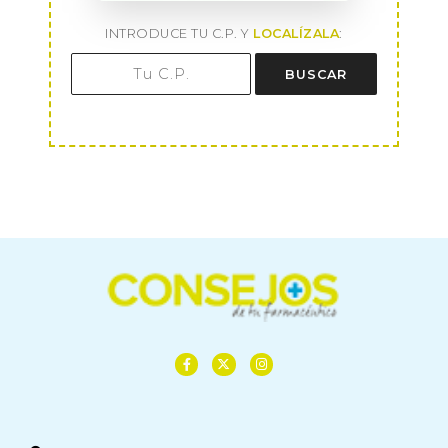
INTRODUCE TU C.P. Y
LOCALÍZALA
:
BUSCAR