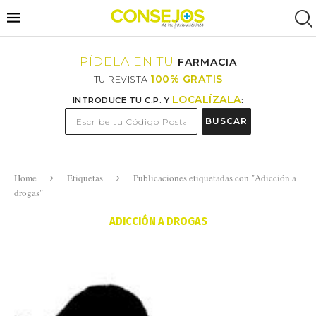
PÍDELA EN TU
FARMACIA
100% GRATIS
TU REVISTA
LOCALÍZALA
INTRODUCE TU C.P. Y
:
BUSCAR
Home
Etiquetas
Publicaciones etiquetadas con "Adicción a
drogas"
ADICCIÓN A DROGAS