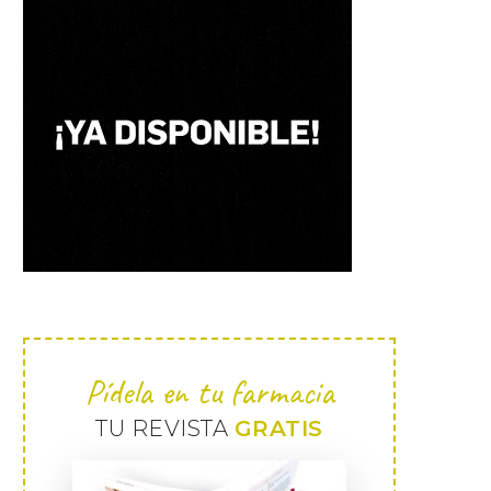
Pídela en tu farmacia
TU REVISTA
GRATIS