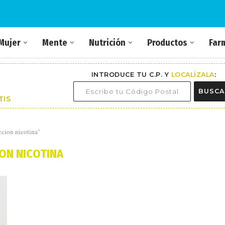
Mujer
Mente
Nutrición
Productos
Far
INTRODUCE TU C.P. Y
LOCALÍZALA
:
BUSCA
TIS
ccion nicotina"
ION NICOTINA