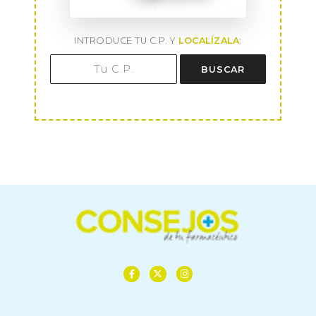
INTRODUCE TU C.P. Y
LOCALÍZALA
:
BUSCAR