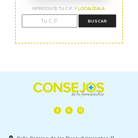
INTRODUCE TU C.P. Y
LOCALÍZALA
:
BUSCAR