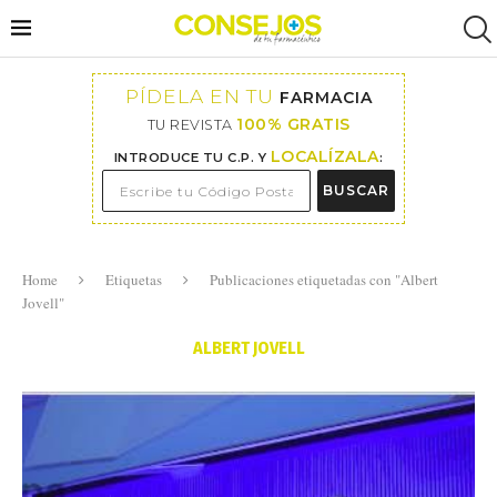
PÍDELA EN TU
FARMACIA
100% GRATIS
TU REVISTA
LOCALÍZALA
INTRODUCE TU C.P. Y
:
BUSCAR
Home
Etiquetas
Publicaciones etiquetadas con "Albert
Jovell"
ALBERT JOVELL