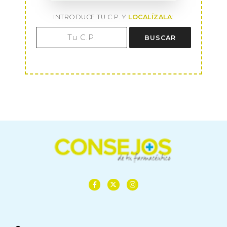
INTRODUCE TU C.P. Y
LOCALÍZALA
:
BUSCAR