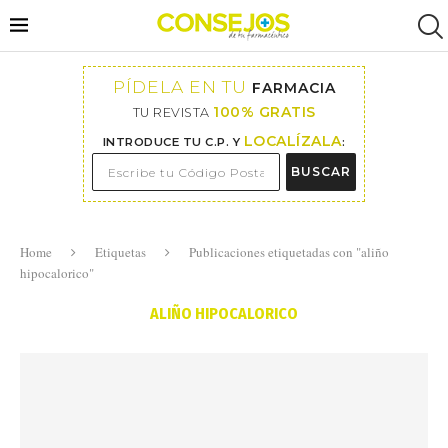
PÍDELA EN TU
FARMACIA
100% GRATIS
TU REVISTA
LOCALÍZALA
INTRODUCE TU C.P. Y
:
BUSCAR
Home
Etiquetas
Publicaciones etiquetadas con "aliño
hipocalorico"
ALIÑO HIPOCALORICO