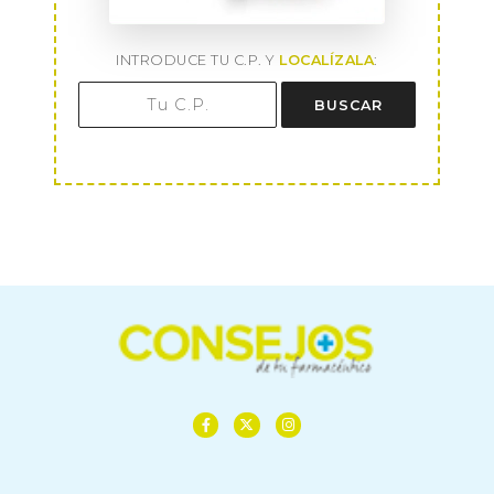
INTRODUCE TU C.P. Y
LOCALÍZALA
:
BUSCAR