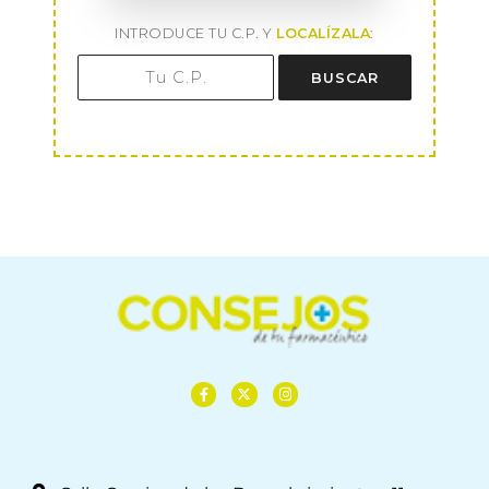
INTRODUCE TU C.P. Y
LOCALÍZALA
:
BUSCAR