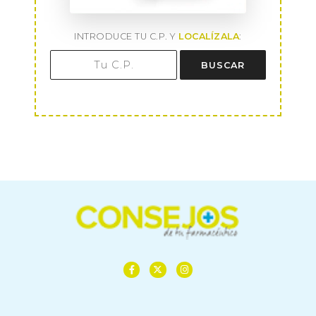
INTRODUCE TU C.P. Y
LOCALÍZALA
:
BUSCAR