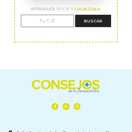
INTRODUCE TU C.P. Y
LOCALÍZALA
:
BUSCAR