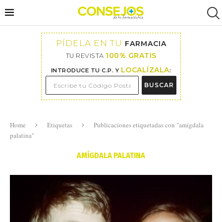
PÍDELA EN TU
FARMACIA
100% GRATIS
TU REVISTA
LOCALÍZALA
INTRODUCE TU C.P. Y
:
BUSCAR
Home
Etiquetas
Publicaciones etiquetadas con "amígdala
palatina"
AMÍGDALA PALATINA